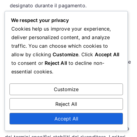
designato durante il pagamento.
Completa il tuo acquisto e conserva l’email di
We respect your privacy
conferma per riferimento.
Cookies help us improve your experience,
Segui eventuali istruzioni aggiuntive fornite per
deliver personalized content, and analyze
richiedere le tue ricompense.
traffic. You can choose which cookies to
Assicurati di controllare la data di scadenza del
allow by clicking
Customize
. Click
Accept All
codice promozionale e eventuali termini specifici che
to consent or
Reject All
to decline non-
potrebbero applicarsi all’offerta. Alcune ricompense
essential cookies.
potrebbero richiedere azioni aggiuntive, come
iscriversi a un programma di fedeltà.
Customize
Criteri di idoneità per richiedere
Reject All
ricompense
Accept All
L’idoneità per richiedere ricompense dipende spesso
dai termini specifici stabiliti dal rivenditore. I criteri