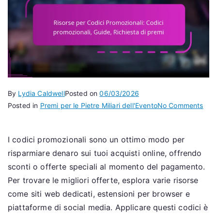
By
Lydia Caldwell
Posted on
06/03/2026
on
Posted in
Premi per le Pietre Miliari dell'Evento
No Comments
Riso
per
I codici promozionali sono un ottimo modo per
Codi
risparmiare denaro sui tuoi acquisti online, offrendo
Prom
Codi
sconti o offerte speciali al momento del pagamento.
prom
Per trovare le migliori offerte, esplora varie risorse
Guid
come siti web dedicati, estensioni per browser e
Rich
piattaforme di social media. Applicare questi codici è
di