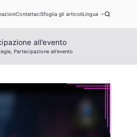
mazioni
Contattaci
Sfoglia gli articoli
Lingua
cipazione all’evento
tegie, Partecipazione all’evento