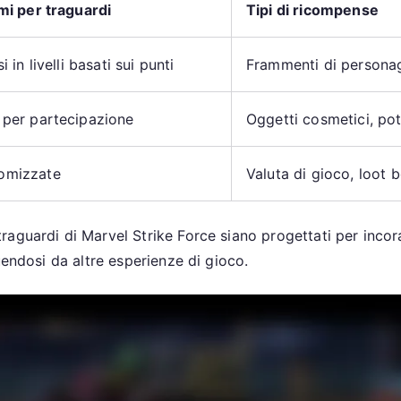
mi per traguardi
Tipi di ricompense
 in livelli basati sui punti
Frammenti di personagg
 per partecipazione
Oggetti cosmetici, po
omizzate
Valuta di gioco, loot 
raguardi di Marvel Strike Force siano progettati per inco
uendosi da altre esperienze di gioco.