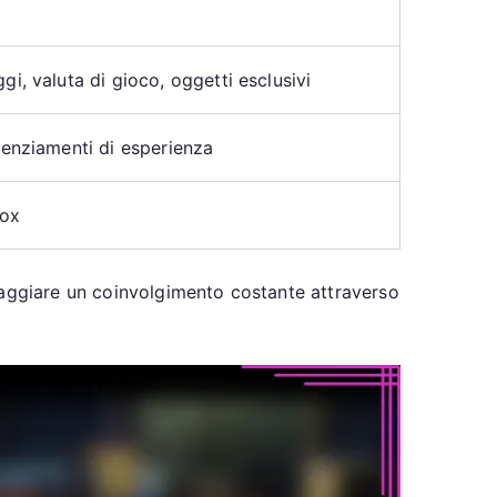
i, valuta di gioco, oggetti esclusivi
tenziamenti di esperienza
box
raggiare un coinvolgimento costante attraverso