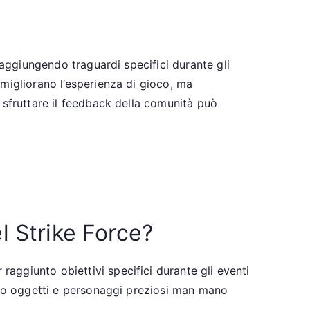
raggiungendo traguardi specifici durante gli
migliorano l’esperienza di gioco, ma
 sfruttare il feedback della comunità può
l Strike Force?
raggiunto obiettivi specifici durante gli eventi
ndo oggetti e personaggi preziosi man mano