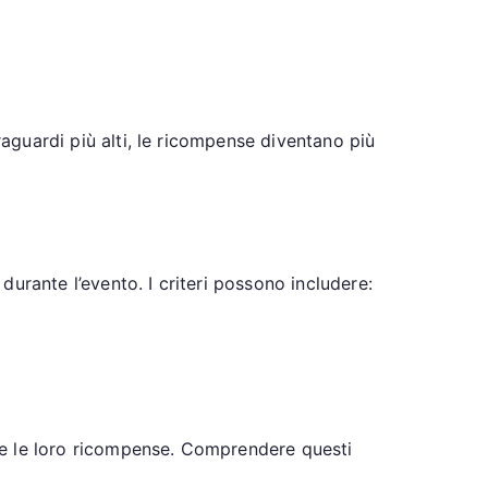
raguardi più alti, le ricompense diventano più
urante l’evento. I criteri possono includere:
are le loro ricompense. Comprendere questi