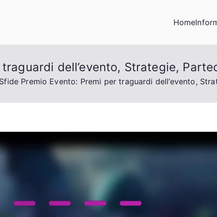
Home
Infor
traguardi dell’evento, Strategie, Parte
Sfide Premio Evento: Premi per traguardi dell’evento, Stra