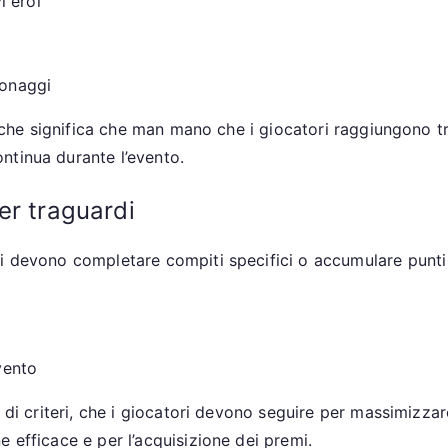
i eroi
sonaggi
il che significa che man mano che i giocatori raggiungono t
ntinua durante l’evento.
er traguardi
i devono completare compiti specifici o accumulare punti d
vento
me di criteri, che i giocatori devono seguire per massimizz
 efficace e per l’acquisizione dei premi.