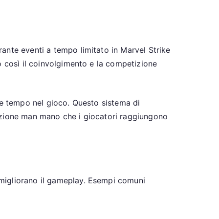
ante eventi a tempo limitato in Marvel Strike
o così il coinvolgimento e la competizione
tire tempo nel gioco. Questo sistema di
azione man mano che i giocatori raggiungono
migliorano il gameplay. Esempi comuni