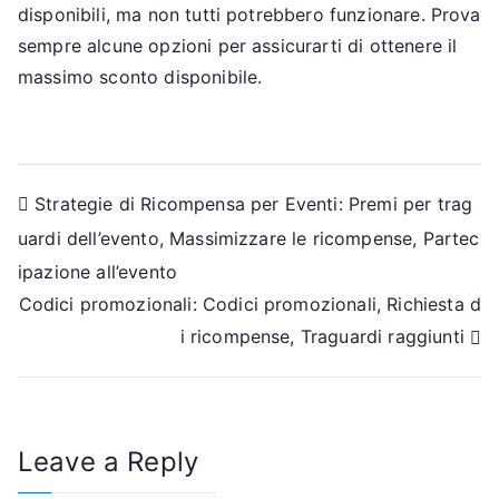
disponibili, ma non tutti potrebbero funzionare. Prova
sempre alcune opzioni per assicurarti di ottenere il
massimo sconto disponibile.
Post
Strategie di Ricompensa per Eventi: Premi per trag
uardi dell’evento, Massimizzare le ricompense, Partec
navigation
ipazione all’evento
Codici promozionali: Codici promozionali, Richiesta d
i ricompense, Traguardi raggiunti
Leave a Reply