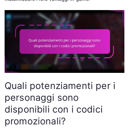
Quali potenziamenti per i
personaggi sono
disponibili con i codici
promozionali?