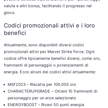
valuta e altri bonus, facilitando il progresso nel
gioco.
Codici promozionali attivi e i loro
benefici
Attualmente, sono disponibili diversi codici
promozionali attivi per Marvel Strike Force. Ogni
codice offre tipicamente benefici diversi, come oro,
frammenti di personaggio o potenziamenti di
energia. Ecco alcuni dei codici attivi attualmente:
MSF2023 – Riscatta per 100.000 oro
CHARACTERUPGRADE – Ottieni 10 frammenti di
personaggio per un eroe selezionato
ENERGYBOOST – Ricevi 50 punti energia