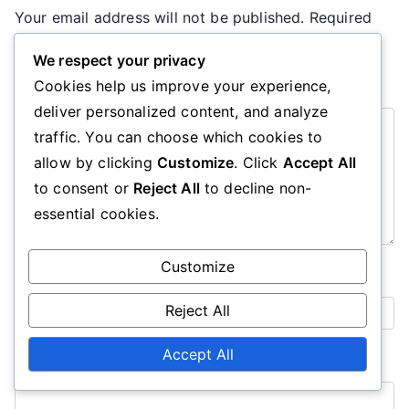
Your email address will not be published.
Required
fields are marked
*
We respect your privacy
Cookies help us improve your experience,
Comment
*
deliver personalized content, and analyze
traffic. You can choose which cookies to
allow by clicking
Customize
. Click
Accept All
to consent or
Reject All
to decline non-
essential cookies.
Customize
Name
*
Reject All
Accept All
Email
*