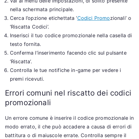
Vai al menu delle impostazioni, di solito presente
nella schermata principale.
Cerca l’opzione etichettata ‘
Codici Promo
zionali’ o
‘Riscatta Codici’.
Inserisci il tuo codice promozionale nella casella di
testo fornita.
Conferma l’inserimento facendo clic sul pulsante
‘Riscatta’.
Controlla le tue notifiche in-game per vedere i
premi ricevuti.
Errori comuni nel riscatto dei codici
promozionali
Un errore comune è inserire il codice promozionale in
modo errato, il che può accadere a causa di errori di
battitura o di maiuscole errate. Controlla sempre il