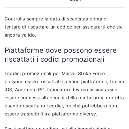
Controlla sempre la data di scadenza prima di
tentare di riscattare un codice per assicurarti che sia
ancora valido.
Piattaforme dove possono essere
riscattati i codici promozionali
I codici promozionali per Marvel Strike Force
possono essere riscattati su varie piattaforme, tra cui
iOS, Android e PC. I giocatori devono assicurarsi di
essere connessi all’account della piattaforma corretta
quando riscattano i codici, poiché potrebbero non
essere trasferibili tra piattaforme diverse.
Per riscattare un codice, vai alle impostazioni di