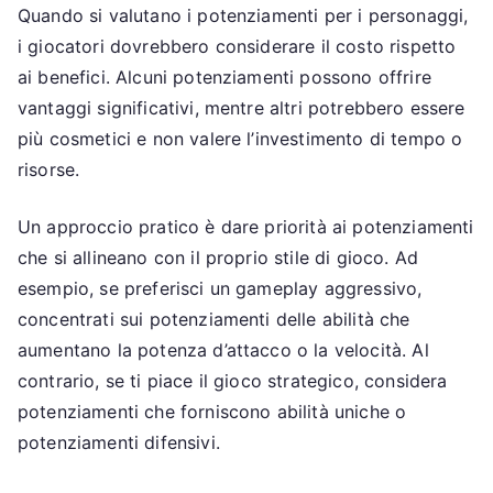
Quando si valutano i potenziamenti per i personaggi,
i giocatori dovrebbero considerare il costo rispetto
ai benefici. Alcuni potenziamenti possono offrire
vantaggi significativi, mentre altri potrebbero essere
più cosmetici e non valere l’investimento di tempo o
risorse.
Un approccio pratico è dare priorità ai potenziamenti
che si allineano con il proprio stile di gioco. Ad
esempio, se preferisci un gameplay aggressivo,
concentrati sui potenziamenti delle abilità che
aumentano la potenza d’attacco o la velocità. Al
contrario, se ti piace il gioco strategico, considera
potenziamenti che forniscono abilità uniche o
potenziamenti difensivi.