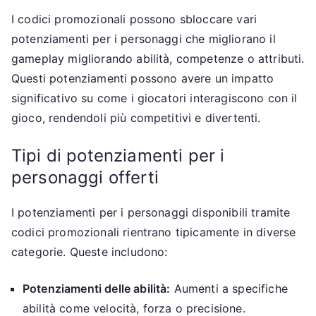
I codici promozionali possono sbloccare vari
potenziamenti per i personaggi che migliorano il
gameplay migliorando abilità, competenze o attributi.
Questi potenziamenti possono avere un impatto
significativo su come i giocatori interagiscono con il
gioco, rendendoli più competitivi e divertenti.
Tipi di potenziamenti per i
personaggi offerti
I potenziamenti per i personaggi disponibili tramite
codici promozionali rientrano tipicamente in diverse
categorie. Queste includono:
Potenziamenti delle abilità:
Aumenti a specifiche
abilità come velocità, forza o precisione.