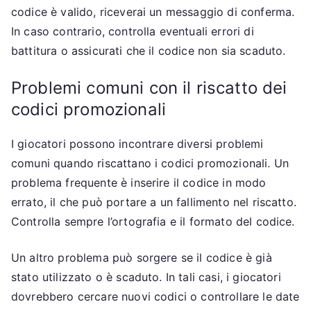
codice è valido, riceverai un messaggio di conferma.
In caso contrario, controlla eventuali errori di
battitura o assicurati che il codice non sia scaduto.
Problemi comuni con il riscatto dei
codici promozionali
I giocatori possono incontrare diversi problemi
comuni quando riscattano i codici promozionali. Un
problema frequente è inserire il codice in modo
errato, il che può portare a un fallimento nel riscatto.
Controlla sempre l’ortografia e il formato del codice.
Un altro problema può sorgere se il codice è già
stato utilizzato o è scaduto. In tali casi, i giocatori
dovrebbero cercare nuovi codici o controllare le date