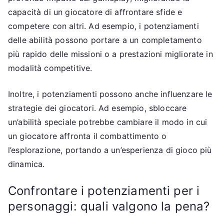
capacità di un giocatore di affrontare sfide e
competere con altri. Ad esempio, i potenziamenti
delle abilità possono portare a un completamento
più rapido delle missioni o a prestazioni migliorate in
modalità competitive.
Inoltre, i potenziamenti possono anche influenzare le
strategie dei giocatori. Ad esempio, sbloccare
un’abilità speciale potrebbe cambiare il modo in cui
un giocatore affronta il combattimento o
l’esplorazione, portando a un’esperienza di gioco più
dinamica.
Confrontare i potenziamenti per i
personaggi: quali valgono la pena?