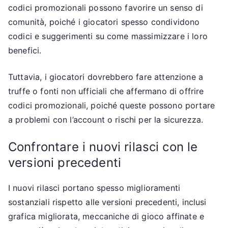
codici promozionali possono favorire un senso di
comunità, poiché i giocatori spesso condividono
codici e suggerimenti su come massimizzare i loro
benefici.
Tuttavia, i giocatori dovrebbero fare attenzione a
truffe o fonti non ufficiali che affermano di offrire
codici promozionali, poiché queste possono portare
a problemi con l’account o rischi per la sicurezza.
Confrontare i nuovi rilasci con le
versioni precedenti
I nuovi rilasci portano spesso miglioramenti
sostanziali rispetto alle versioni precedenti, inclusi
grafica migliorata, meccaniche di gioco affinate e