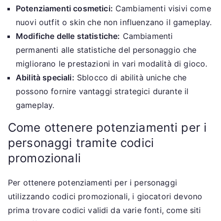
Potenziamenti cosmetici:
Cambiamenti visivi come
nuovi outfit o skin che non influenzano il gameplay.
Modifiche delle statistiche:
Cambiamenti
permanenti alle statistiche del personaggio che
migliorano le prestazioni in vari modalità di gioco.
Abilità speciali:
Sblocco di abilità uniche che
possono fornire vantaggi strategici durante il
gameplay.
Come ottenere potenziamenti per i
personaggi tramite codici
promozionali
Per ottenere potenziamenti per i personaggi
utilizzando codici promozionali, i giocatori devono
prima trovare codici validi da varie fonti, come siti