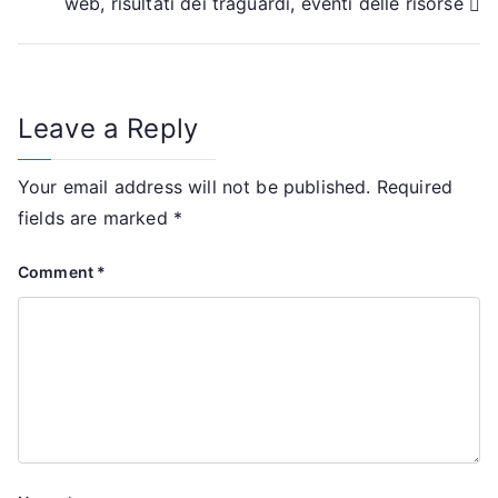
web, risultati dei traguardi, eventi delle risorse
Leave a Reply
Your email address will not be published.
Required
fields are marked
*
Comment
*