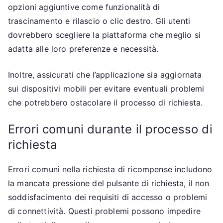
opzioni aggiuntive come funzionalità di
trascinamento e rilascio o clic destro. Gli utenti
dovrebbero scegliere la piattaforma che meglio si
adatta alle loro preferenze e necessità.
Inoltre, assicurati che l’applicazione sia aggiornata
sui dispositivi mobili per evitare eventuali problemi
che potrebbero ostacolare il processo di richiesta.
Errori comuni durante il processo di
richiesta
Errori comuni nella richiesta di ricompense includono
la mancata pressione del pulsante di richiesta, il non
soddisfacimento dei requisiti di accesso o problemi
di connettività. Questi problemi possono impedire