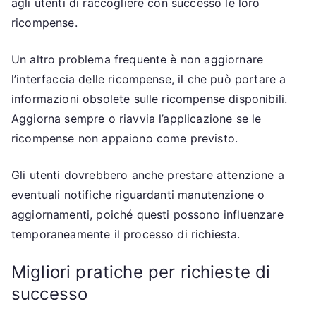
agli utenti di raccogliere con successo le loro
ricompense.
Un altro problema frequente è non aggiornare
l’interfaccia delle ricompense, il che può portare a
informazioni obsolete sulle ricompense disponibili.
Aggiorna sempre o riavvia l’applicazione se le
ricompense non appaiono come previsto.
Gli utenti dovrebbero anche prestare attenzione a
eventuali notifiche riguardanti manutenzione o
aggiornamenti, poiché questi possono influenzare
temporaneamente il processo di richiesta.
Migliori pratiche per richieste di
successo