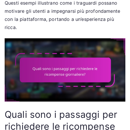
Questi esempi illustrano come i traguardi possano
motivare gli utenti a impegnarsi più profondamente
con la piattaforma, portando a un’esperienza più
ricca.
Quali sono i passaggi per
richiedere le ricompense