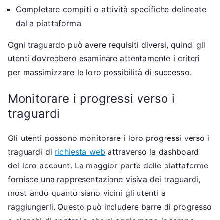
Completare compiti o attività specifiche delineate
dalla piattaforma.
Ogni traguardo può avere requisiti diversi, quindi gli
utenti dovrebbero esaminare attentamente i criteri
per massimizzare le loro possibilità di successo.
Monitorare i progressi verso i
traguardi
Gli utenti possono monitorare i loro progressi verso i
traguardi di
richiesta web
attraverso la dashboard
del loro account. La maggior parte delle piattaforme
fornisce una rappresentazione visiva dei traguardi,
mostrando quanto siano vicini gli utenti a
raggiungerli. Questo può includere barre di progresso