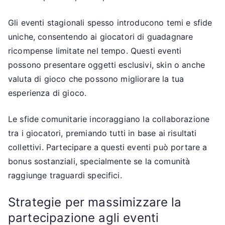
Gli eventi stagionali spesso introducono temi e sfide
uniche, consentendo ai giocatori di guadagnare
ricompense limitate nel tempo. Questi eventi
possono presentare oggetti esclusivi, skin o anche
valuta di gioco che possono migliorare la tua
esperienza di gioco.
Le sfide comunitarie incoraggiano la collaborazione
tra i giocatori, premiando tutti in base ai risultati
collettivi. Partecipare a questi eventi può portare a
bonus sostanziali, specialmente se la comunità
raggiunge traguardi specifici.
Strategie per massimizzare la
partecipazione agli eventi