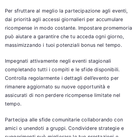
Per sfruttare al meglio la partecipazione agli eventi,
dai priorità agli accessi giornalieri per accumulare
ricompense in modo costante. Impostare promemoria
può aiutare a garantire che tu acceda ogni giorno,
massimizzando i tuoi potenziali bonus nel tempo.
Impegnati attivamente negli eventi stagionali
completando tutti i compiti e le sfide disponibili.
Controlla regolarmente i dettagli dell’evento per
rimanere aggiornato su nuove opportunità e
assicurati di non perdere ricompense limitate nel
tempo.
Partecipa alle sfide comunitarie collaborando con
amici o unendoti a gruppi. Condividere strategie e
suggerimenti può migliorare le tue prestazioni e