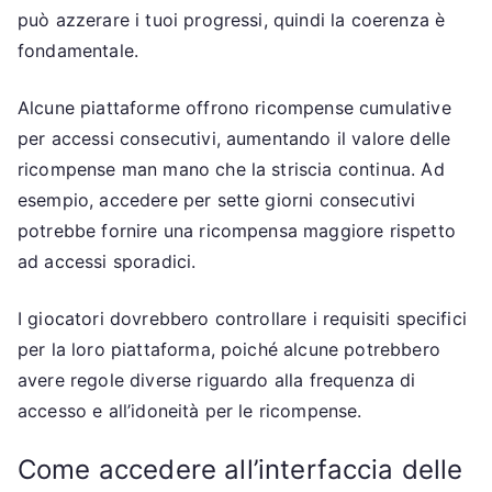
può azzerare i tuoi progressi, quindi la coerenza è
fondamentale.
Alcune piattaforme offrono ricompense cumulative
per accessi consecutivi, aumentando il valore delle
ricompense man mano che la striscia continua. Ad
esempio, accedere per sette giorni consecutivi
potrebbe fornire una ricompensa maggiore rispetto
ad accessi sporadici.
I giocatori dovrebbero controllare i requisiti specifici
per la loro piattaforma, poiché alcune potrebbero
avere regole diverse riguardo alla frequenza di
accesso e all’idoneità per le ricompense.
Come accedere all’interfaccia delle