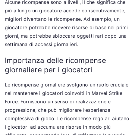
Alcune ricompense sono a livelli, il che significa che
più a lungo un giocatore accede consecutivamente,
migliori diventano le ricompense. Ad esempio, un
giocatore potrebbe ricevere risorse di base nei primi
giorni, ma potrebbe sbloccare oggetti rari dopo una
settimana di accessi giornalieri.
Importanza delle ricompense
giornaliere per i giocatori
Le ricompense giornaliere svolgono un ruolo cruciale
nel mantenere i giocatori coinvolti in Marvel Strike
Force. Forniscono un senso di realizzazione e
progressione, che può migliorare l’esperienza
complessiva di gioco. Le ricompense regolari aiutano
i giocatori ad accumulare risorse in modo più