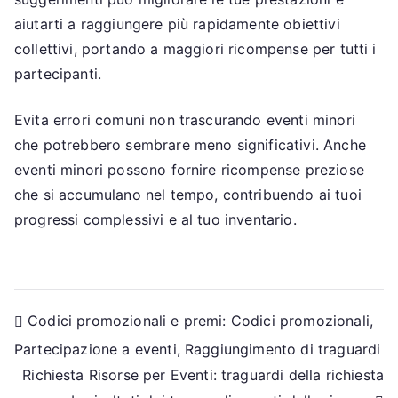
aiutarti a raggiungere più rapidamente obiettivi
collettivi, portando a maggiori ricompense per tutti i
partecipanti.
Evita errori comuni non trascurando eventi minori
che potrebbero sembrare meno significativi. Anche
eventi minori possono fornire ricompense preziose
che si accumulano nel tempo, contribuendo ai tuoi
progressi complessivi e al tuo inventario.
Post
Codici promozionali e premi: Codici promozionali,
Partecipazione a eventi, Raggiungimento di traguardi
navigation
Richiesta Risorse per Eventi: traguardi della richiesta